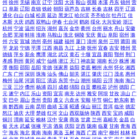
州
徐州
无锡
南京
辽宁
沈阳
大连
鞍山
抚顺
本溪
丹东
锦州
营
口
阜新
辽阳
盘锦
铁岭
朝阳
葫芦岛
吉林
长春
吉林
四平
辽源
通化
白山
白城
松原
延边
黑龙江
哈尔滨
齐齐哈尔
牡丹江
佳
木斯
大庆
鸡西
双鸭山
伊春
七台河
鹤岗
绥化
大兴安岭
浙江
杭州
宁波
温州
绍兴
湖州
嘉兴
金华
衢州
台州
丽水
舟山
安徽
合肥
芜湖
蚌埠
淮南
马鞍山
淮北
铜陵
安庆
黄山
阜阳
宿州
滁
州
六安
宣城
池州
亳州
福建
福州
厦门
漳州
泉州
三明
莆田
南
平
龙岩
宁德
平潭
江西
南昌
九江
上饶
抚州
宜春
吉安
赣州
景
德镇
萍乡
新余
鹰潭
湖北
武汉
黄石
十堰
宜昌
襄阳
鄂州
荆门
孝感
荆州
黄冈
咸宁
仙桃
潜江
天门
神农架
湖南
长沙
株洲
湘
潭
衡阳
邵阳
岳阳
常德
张家界
益阳
娄底
郴州
永州
怀化
湘西
广东
广州
深圳
珠海
汕头
佛山
韶关
湛江
肇庆
江门
茂名
惠州
梅州
汕尾
河源
阳江
清远
东莞
中山
潮州
揭阳
云浮
海南
海口
三亚
三沙
儋州
杨浦
四川
成都
绵阳
自贡
攀枝花
泸州
德阳
广
元
遂宁
内江
乐山
资阳
宜宾
南充
达州
雅安
阿坝
甘孜
凉山
广
安
巴中
眉山
贵州
贵阳
遵义
六盘水
安顺
毕节
铜仁
黔东南
黔
南
黔西南
云南
昆明
曲靖
玉溪
昭通
保山
丽江
普洱
临沧
德宏
怒江
迪庆
大理
楚雄
红河
文山
西双版纳
陕西
西安
宝鸡
咸阳
铜川
渭南
延安
榆林
汉中
安康
商洛
甘肃
兰州
嘉峪关
金昌
白
银
天水
武威
张掖
平凉
酒泉
庆阳
定西
陇南
临夏
甘南
青海
西
宁
海东
海北
黄南
海南
果洛
玉树
海西
广西
南宁
柳州
桂林
梧