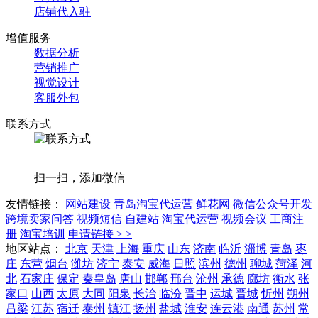
店铺代入驻
增值服务
数据分析
营销推广
视觉设计
客服外包
联系方式
扫一扫，添加微信
友情链接：
网站建设
青岛淘宝代运营
鲜花网
微信公众号开发
跨境卖家问答
视频短信
自建站
淘宝代运营
视频会议
工商注
册
淘宝培训
申请链接 > >
地区站点：
北京
天津
上海
重庆
山东
济南
临沂
淄博
青岛
枣
庄
东营
烟台
潍坊
济宁
泰安
威海
日照
滨州
德州
聊城
菏泽
河
北
石家庄
保定
秦皇岛
唐山
邯郸
邢台
沧州
承德
廊坊
衡水
张
家口
山西
太原
大同
阳泉
长治
临汾
晋中
运城
晋城
忻州
朔州
吕梁
江苏
宿迁
泰州
镇江
扬州
盐城
淮安
连云港
南通
苏州
常