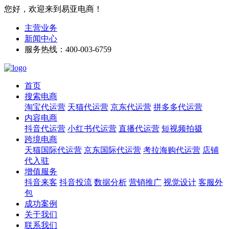
您好，欢迎来到易亚电商！
主营业务
新闻中心
服务热线：400-003-6759
首页
搜索电商
淘宝代运营
天猫代运营
京东代运营
拼多多代运营
内容电商
抖音代运营
小红书代运营
直播代运营
短视频拍摄
跨境电商
天猫国际代运营
京东国际代运营
考拉海购代运营
店铺
代入驻
增值服务
抖音来客
抖音投流
数据分析
营销推广
视觉设计
客服外
包
成功案例
关于我们
联系我们