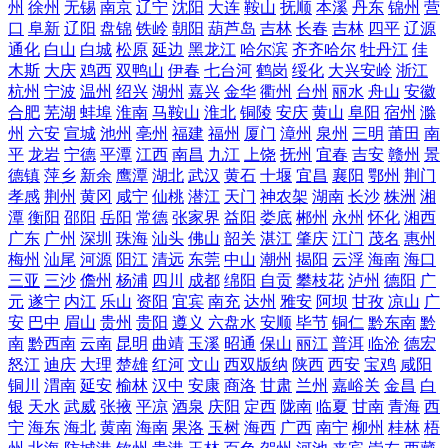
州
徐州
无锡
南京
辽宁
沈阳
大连
鞍山
抚顺
本溪
丹东
锦州
营
口
阜新
辽阳
盘锦
铁岭
朝阳
葫芦岛
吉林
长春
吉林
四平
辽源
通化
白山
白城
松原
延边
黑龙江
哈尔滨
齐齐哈尔
牡丹江
佳
木斯
大庆
鸡西
双鸭山
伊春
七台河
鹤岗
绥化
大兴安岭
浙江
杭州
宁波
温州
绍兴
湖州
嘉兴
金华
衢州
台州
丽水
舟山
安徽
合肥
芜湖
蚌埠
淮南
马鞍山
淮北
铜陵
安庆
黄山
阜阳
宿州
滁
州
六安
宣城
池州
亳州
福建
福州
厦门
漳州
泉州
三明
莆田
南
平
龙岩
宁德
平潭
江西
南昌
九江
上饶
抚州
宜春
吉安
赣州
景
德镇
萍乡
新余
鹰潭
湖北
武汉
黄石
十堰
宜昌
襄阳
鄂州
荆门
孝感
荆州
黄冈
咸宁
仙桃
潜江
天门
神农架
湖南
长沙
株洲
湘
潭
衡阳
邵阳
岳阳
常德
张家界
益阳
娄底
郴州
永州
怀化
湘西
广东
广州
深圳
珠海
汕头
佛山
韶关
湛江
肇庆
江门
茂名
惠州
梅州
汕尾
河源
阳江
清远
东莞
中山
潮州
揭阳
云浮
海南
海口
三亚
三沙
儋州
杨浦
四川
成都
绵阳
自贡
攀枝花
泸州
德阳
广
元
遂宁
内江
乐山
资阳
宜宾
南充
达州
雅安
阿坝
甘孜
凉山
广
安
巴中
眉山
贵州
贵阳
遵义
六盘水
安顺
毕节
铜仁
黔东南
黔
南
黔西南
云南
昆明
曲靖
玉溪
昭通
保山
丽江
普洱
临沧
德宏
怒江
迪庆
大理
楚雄
红河
文山
西双版纳
陕西
西安
宝鸡
咸阳
铜川
渭南
延安
榆林
汉中
安康
商洛
甘肃
兰州
嘉峪关
金昌
白
银
天水
武威
张掖
平凉
酒泉
庆阳
定西
陇南
临夏
甘南
青海
西
宁
海东
海北
黄南
海南
果洛
玉树
海西
广西
南宁
柳州
桂林
梧