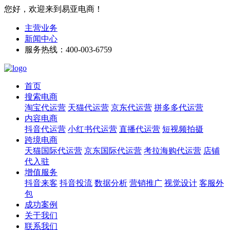
您好，欢迎来到易亚电商！
主营业务
新闻中心
服务热线：400-003-6759
首页
搜索电商
淘宝代运营
天猫代运营
京东代运营
拼多多代运营
内容电商
抖音代运营
小红书代运营
直播代运营
短视频拍摄
跨境电商
天猫国际代运营
京东国际代运营
考拉海购代运营
店铺
代入驻
增值服务
抖音来客
抖音投流
数据分析
营销推广
视觉设计
客服外
包
成功案例
关于我们
联系我们