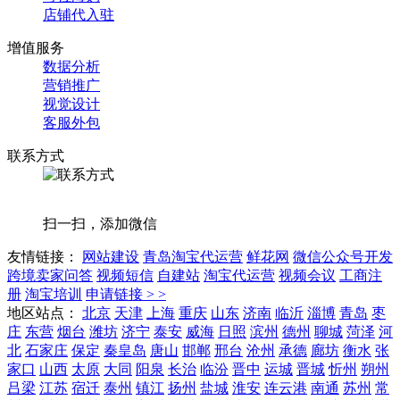
店铺代入驻
增值服务
数据分析
营销推广
视觉设计
客服外包
联系方式
扫一扫，添加微信
友情链接：
网站建设
青岛淘宝代运营
鲜花网
微信公众号开发
跨境卖家问答
视频短信
自建站
淘宝代运营
视频会议
工商注
册
淘宝培训
申请链接 > >
地区站点：
北京
天津
上海
重庆
山东
济南
临沂
淄博
青岛
枣
庄
东营
烟台
潍坊
济宁
泰安
威海
日照
滨州
德州
聊城
菏泽
河
北
石家庄
保定
秦皇岛
唐山
邯郸
邢台
沧州
承德
廊坊
衡水
张
家口
山西
太原
大同
阳泉
长治
临汾
晋中
运城
晋城
忻州
朔州
吕梁
江苏
宿迁
泰州
镇江
扬州
盐城
淮安
连云港
南通
苏州
常