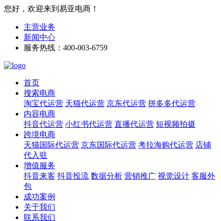
您好，欢迎来到易亚电商！
主营业务
新闻中心
服务热线：400-003-6759
首页
搜索电商
淘宝代运营
天猫代运营
京东代运营
拼多多代运营
内容电商
抖音代运营
小红书代运营
直播代运营
短视频拍摄
跨境电商
天猫国际代运营
京东国际代运营
考拉海购代运营
店铺
代入驻
增值服务
抖音来客
抖音投流
数据分析
营销推广
视觉设计
客服外
包
成功案例
关于我们
联系我们