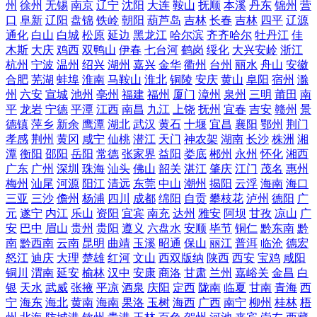
州
徐州
无锡
南京
辽宁
沈阳
大连
鞍山
抚顺
本溪
丹东
锦州
营
口
阜新
辽阳
盘锦
铁岭
朝阳
葫芦岛
吉林
长春
吉林
四平
辽源
通化
白山
白城
松原
延边
黑龙江
哈尔滨
齐齐哈尔
牡丹江
佳
木斯
大庆
鸡西
双鸭山
伊春
七台河
鹤岗
绥化
大兴安岭
浙江
杭州
宁波
温州
绍兴
湖州
嘉兴
金华
衢州
台州
丽水
舟山
安徽
合肥
芜湖
蚌埠
淮南
马鞍山
淮北
铜陵
安庆
黄山
阜阳
宿州
滁
州
六安
宣城
池州
亳州
福建
福州
厦门
漳州
泉州
三明
莆田
南
平
龙岩
宁德
平潭
江西
南昌
九江
上饶
抚州
宜春
吉安
赣州
景
德镇
萍乡
新余
鹰潭
湖北
武汉
黄石
十堰
宜昌
襄阳
鄂州
荆门
孝感
荆州
黄冈
咸宁
仙桃
潜江
天门
神农架
湖南
长沙
株洲
湘
潭
衡阳
邵阳
岳阳
常德
张家界
益阳
娄底
郴州
永州
怀化
湘西
广东
广州
深圳
珠海
汕头
佛山
韶关
湛江
肇庆
江门
茂名
惠州
梅州
汕尾
河源
阳江
清远
东莞
中山
潮州
揭阳
云浮
海南
海口
三亚
三沙
儋州
杨浦
四川
成都
绵阳
自贡
攀枝花
泸州
德阳
广
元
遂宁
内江
乐山
资阳
宜宾
南充
达州
雅安
阿坝
甘孜
凉山
广
安
巴中
眉山
贵州
贵阳
遵义
六盘水
安顺
毕节
铜仁
黔东南
黔
南
黔西南
云南
昆明
曲靖
玉溪
昭通
保山
丽江
普洱
临沧
德宏
怒江
迪庆
大理
楚雄
红河
文山
西双版纳
陕西
西安
宝鸡
咸阳
铜川
渭南
延安
榆林
汉中
安康
商洛
甘肃
兰州
嘉峪关
金昌
白
银
天水
武威
张掖
平凉
酒泉
庆阳
定西
陇南
临夏
甘南
青海
西
宁
海东
海北
黄南
海南
果洛
玉树
海西
广西
南宁
柳州
桂林
梧