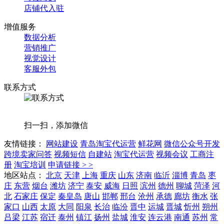
店铺代入驻
增值服务
数据分析
营销推广
视觉设计
客服外包
联系方式
扫一扫，添加微信
友情链接：
网站建设
青岛淘宝代运营
鲜花网
微信公众号开发
跨境卖家问答
视频短信
自建站
淘宝代运营
视频会议
工商注
册
淘宝培训
申请链接 > >
地区站点：
北京
天津
上海
重庆
山东
济南
临沂
淄博
青岛
枣
庄
东营
烟台
潍坊
济宁
泰安
威海
日照
滨州
德州
聊城
菏泽
河
北
石家庄
保定
秦皇岛
唐山
邯郸
邢台
沧州
承德
廊坊
衡水
张
家口
山西
太原
大同
阳泉
长治
临汾
晋中
运城
晋城
忻州
朔州
吕梁
江苏
宿迁
泰州
镇江
扬州
盐城
淮安
连云港
南通
苏州
常