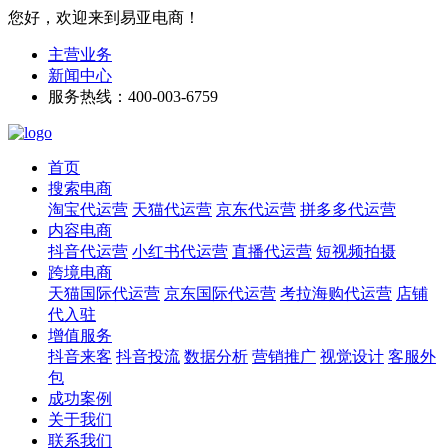
您好，欢迎来到易亚电商！
主营业务
新闻中心
服务热线：400-003-6759
首页
搜索电商
淘宝代运营
天猫代运营
京东代运营
拼多多代运营
内容电商
抖音代运营
小红书代运营
直播代运营
短视频拍摄
跨境电商
天猫国际代运营
京东国际代运营
考拉海购代运营
店铺
代入驻
增值服务
抖音来客
抖音投流
数据分析
营销推广
视觉设计
客服外
包
成功案例
关于我们
联系我们