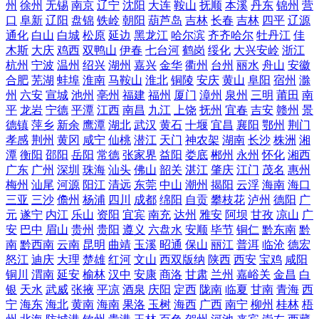
州
徐州
无锡
南京
辽宁
沈阳
大连
鞍山
抚顺
本溪
丹东
锦州
营
口
阜新
辽阳
盘锦
铁岭
朝阳
葫芦岛
吉林
长春
吉林
四平
辽源
通化
白山
白城
松原
延边
黑龙江
哈尔滨
齐齐哈尔
牡丹江
佳
木斯
大庆
鸡西
双鸭山
伊春
七台河
鹤岗
绥化
大兴安岭
浙江
杭州
宁波
温州
绍兴
湖州
嘉兴
金华
衢州
台州
丽水
舟山
安徽
合肥
芜湖
蚌埠
淮南
马鞍山
淮北
铜陵
安庆
黄山
阜阳
宿州
滁
州
六安
宣城
池州
亳州
福建
福州
厦门
漳州
泉州
三明
莆田
南
平
龙岩
宁德
平潭
江西
南昌
九江
上饶
抚州
宜春
吉安
赣州
景
德镇
萍乡
新余
鹰潭
湖北
武汉
黄石
十堰
宜昌
襄阳
鄂州
荆门
孝感
荆州
黄冈
咸宁
仙桃
潜江
天门
神农架
湖南
长沙
株洲
湘
潭
衡阳
邵阳
岳阳
常德
张家界
益阳
娄底
郴州
永州
怀化
湘西
广东
广州
深圳
珠海
汕头
佛山
韶关
湛江
肇庆
江门
茂名
惠州
梅州
汕尾
河源
阳江
清远
东莞
中山
潮州
揭阳
云浮
海南
海口
三亚
三沙
儋州
杨浦
四川
成都
绵阳
自贡
攀枝花
泸州
德阳
广
元
遂宁
内江
乐山
资阳
宜宾
南充
达州
雅安
阿坝
甘孜
凉山
广
安
巴中
眉山
贵州
贵阳
遵义
六盘水
安顺
毕节
铜仁
黔东南
黔
南
黔西南
云南
昆明
曲靖
玉溪
昭通
保山
丽江
普洱
临沧
德宏
怒江
迪庆
大理
楚雄
红河
文山
西双版纳
陕西
西安
宝鸡
咸阳
铜川
渭南
延安
榆林
汉中
安康
商洛
甘肃
兰州
嘉峪关
金昌
白
银
天水
武威
张掖
平凉
酒泉
庆阳
定西
陇南
临夏
甘南
青海
西
宁
海东
海北
黄南
海南
果洛
玉树
海西
广西
南宁
柳州
桂林
梧