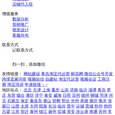
店铺代入驻
增值服务
数据分析
营销推广
视觉设计
客服外包
联系方式
扫一扫，添加微信
友情链接：
网站建设
青岛淘宝代运营
鲜花网
微信公众号开发
跨境卖家问答
视频短信
自建站
淘宝代运营
视频会议
工商注
册
淘宝培训
申请链接 > >
地区站点：
北京
天津
上海
重庆
山东
济南
临沂
淄博
青岛
枣
庄
东营
烟台
潍坊
济宁
泰安
威海
日照
滨州
德州
聊城
菏泽
河
北
石家庄
保定
秦皇岛
唐山
邯郸
邢台
沧州
承德
廊坊
衡水
张
家口
山西
太原
大同
阳泉
长治
临汾
晋中
运城
晋城
忻州
朔州
吕梁
江苏
宿迁
泰州
镇江
扬州
盐城
淮安
连云港
南通
苏州
常