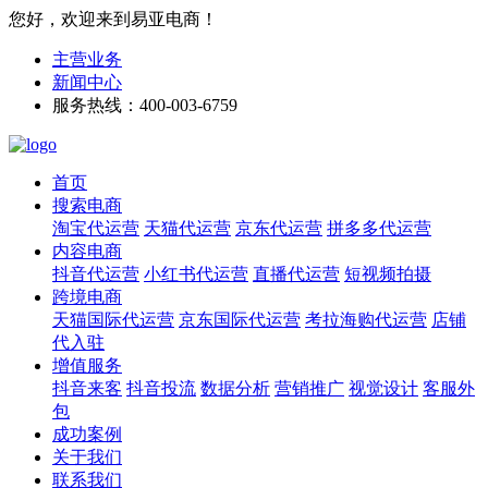
您好，欢迎来到易亚电商！
主营业务
新闻中心
服务热线：400-003-6759
首页
搜索电商
淘宝代运营
天猫代运营
京东代运营
拼多多代运营
内容电商
抖音代运营
小红书代运营
直播代运营
短视频拍摄
跨境电商
天猫国际代运营
京东国际代运营
考拉海购代运营
店铺
代入驻
增值服务
抖音来客
抖音投流
数据分析
营销推广
视觉设计
客服外
包
成功案例
关于我们
联系我们