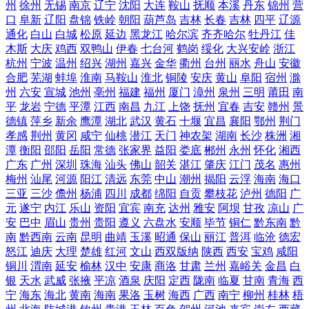
州
徐州
无锡
南京
辽宁
沈阳
大连
鞍山
抚顺
本溪
丹东
锦州
营
口
阜新
辽阳
盘锦
铁岭
朝阳
葫芦岛
吉林
长春
吉林
四平
辽源
通化
白山
白城
松原
延边
黑龙江
哈尔滨
齐齐哈尔
牡丹江
佳
木斯
大庆
鸡西
双鸭山
伊春
七台河
鹤岗
绥化
大兴安岭
浙江
杭州
宁波
温州
绍兴
湖州
嘉兴
金华
衢州
台州
丽水
舟山
安徽
合肥
芜湖
蚌埠
淮南
马鞍山
淮北
铜陵
安庆
黄山
阜阳
宿州
滁
州
六安
宣城
池州
亳州
福建
福州
厦门
漳州
泉州
三明
莆田
南
平
龙岩
宁德
平潭
江西
南昌
九江
上饶
抚州
宜春
吉安
赣州
景
德镇
萍乡
新余
鹰潭
湖北
武汉
黄石
十堰
宜昌
襄阳
鄂州
荆门
孝感
荆州
黄冈
咸宁
仙桃
潜江
天门
神农架
湖南
长沙
株洲
湘
潭
衡阳
邵阳
岳阳
常德
张家界
益阳
娄底
郴州
永州
怀化
湘西
广东
广州
深圳
珠海
汕头
佛山
韶关
湛江
肇庆
江门
茂名
惠州
梅州
汕尾
河源
阳江
清远
东莞
中山
潮州
揭阳
云浮
海南
海口
三亚
三沙
儋州
杨浦
四川
成都
绵阳
自贡
攀枝花
泸州
德阳
广
元
遂宁
内江
乐山
资阳
宜宾
南充
达州
雅安
阿坝
甘孜
凉山
广
安
巴中
眉山
贵州
贵阳
遵义
六盘水
安顺
毕节
铜仁
黔东南
黔
南
黔西南
云南
昆明
曲靖
玉溪
昭通
保山
丽江
普洱
临沧
德宏
怒江
迪庆
大理
楚雄
红河
文山
西双版纳
陕西
西安
宝鸡
咸阳
铜川
渭南
延安
榆林
汉中
安康
商洛
甘肃
兰州
嘉峪关
金昌
白
银
天水
武威
张掖
平凉
酒泉
庆阳
定西
陇南
临夏
甘南
青海
西
宁
海东
海北
黄南
海南
果洛
玉树
海西
广西
南宁
柳州
桂林
梧