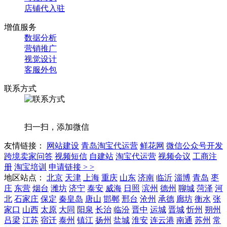
店铺代入驻
增值服务
数据分析
营销推广
视觉设计
客服外包
联系方式
扫一扫，添加微信
友情链接：
网站建设
青岛淘宝代运营
鲜花网
微信公众号开发
跨境卖家问答
视频短信
自建站
淘宝代运营
视频会议
工商注
册
淘宝培训
申请链接 > >
地区站点：
北京
天津
上海
重庆
山东
济南
临沂
淄博
青岛
枣
庄
东营
烟台
潍坊
济宁
泰安
威海
日照
滨州
德州
聊城
菏泽
河
北
石家庄
保定
秦皇岛
唐山
邯郸
邢台
沧州
承德
廊坊
衡水
张
家口
山西
太原
大同
阳泉
长治
临汾
晋中
运城
晋城
忻州
朔州
吕梁
江苏
宿迁
泰州
镇江
扬州
盐城
淮安
连云港
南通
苏州
常