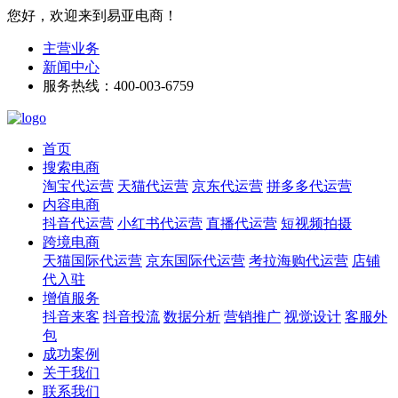
您好，欢迎来到易亚电商！
主营业务
新闻中心
服务热线：400-003-6759
首页
搜索电商
淘宝代运营
天猫代运营
京东代运营
拼多多代运营
内容电商
抖音代运营
小红书代运营
直播代运营
短视频拍摄
跨境电商
天猫国际代运营
京东国际代运营
考拉海购代运营
店铺
代入驻
增值服务
抖音来客
抖音投流
数据分析
营销推广
视觉设计
客服外
包
成功案例
关于我们
联系我们