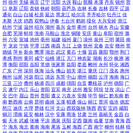
州
徐州
无锡
南京
辽宁
沈阳
大连
鞍山
抚顺
本溪
丹东
锦州
营
口
阜新
辽阳
盘锦
铁岭
朝阳
葫芦岛
吉林
长春
吉林
四平
辽源
通化
白山
白城
松原
延边
黑龙江
哈尔滨
齐齐哈尔
牡丹江
佳
木斯
大庆
鸡西
双鸭山
伊春
七台河
鹤岗
绥化
大兴安岭
浙江
杭州
宁波
温州
绍兴
湖州
嘉兴
金华
衢州
台州
丽水
舟山
安徽
合肥
芜湖
蚌埠
淮南
马鞍山
淮北
铜陵
安庆
黄山
阜阳
宿州
滁
州
六安
宣城
池州
亳州
福建
福州
厦门
漳州
泉州
三明
莆田
南
平
龙岩
宁德
平潭
江西
南昌
九江
上饶
抚州
宜春
吉安
赣州
景
德镇
萍乡
新余
鹰潭
湖北
武汉
黄石
十堰
宜昌
襄阳
鄂州
荆门
孝感
荆州
黄冈
咸宁
仙桃
潜江
天门
神农架
湖南
长沙
株洲
湘
潭
衡阳
邵阳
岳阳
常德
张家界
益阳
娄底
郴州
永州
怀化
湘西
广东
广州
深圳
珠海
汕头
佛山
韶关
湛江
肇庆
江门
茂名
惠州
梅州
汕尾
河源
阳江
清远
东莞
中山
潮州
揭阳
云浮
海南
海口
三亚
三沙
儋州
杨浦
四川
成都
绵阳
自贡
攀枝花
泸州
德阳
广
元
遂宁
内江
乐山
资阳
宜宾
南充
达州
雅安
阿坝
甘孜
凉山
广
安
巴中
眉山
贵州
贵阳
遵义
六盘水
安顺
毕节
铜仁
黔东南
黔
南
黔西南
云南
昆明
曲靖
玉溪
昭通
保山
丽江
普洱
临沧
德宏
怒江
迪庆
大理
楚雄
红河
文山
西双版纳
陕西
西安
宝鸡
咸阳
铜川
渭南
延安
榆林
汉中
安康
商洛
甘肃
兰州
嘉峪关
金昌
白
银
天水
武威
张掖
平凉
酒泉
庆阳
定西
陇南
临夏
甘南
青海
西
宁
海东
海北
黄南
海南
果洛
玉树
海西
广西
南宁
柳州
桂林
梧