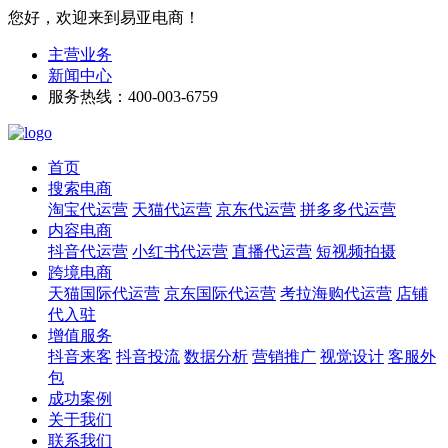
您好，欢迎来到易亚电商！
主营业务
新闻中心
服务热线：400-003-6759
首页
搜索电商
淘宝代运营
天猫代运营
京东代运营
拼多多代运营
内容电商
抖音代运营
小红书代运营
直播代运营
短视频拍摄
跨境电商
天猫国际代运营
京东国际代运营
考拉海购代运营
店铺
代入驻
增值服务
抖音来客
抖音投流
数据分析
营销推广
视觉设计
客服外
包
成功案例
关于我们
联系我们