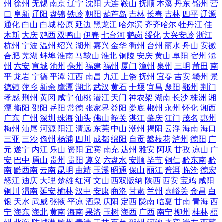
州
徐州
无锡
南京
辽宁
沈阳
大连
鞍山
抚顺
本溪
丹东
锦州
营
口
阜新
辽阳
盘锦
铁岭
朝阳
葫芦岛
吉林
长春
吉林
四平
辽源
通化
白山
白城
松原
延边
黑龙江
哈尔滨
齐齐哈尔
牡丹江
佳
木斯
大庆
鸡西
双鸭山
伊春
七台河
鹤岗
绥化
大兴安岭
浙江
杭州
宁波
温州
绍兴
湖州
嘉兴
金华
衢州
台州
丽水
舟山
安徽
合肥
芜湖
蚌埠
淮南
马鞍山
淮北
铜陵
安庆
黄山
阜阳
宿州
滁
州
六安
宣城
池州
亳州
福建
福州
厦门
漳州
泉州
三明
莆田
南
平
龙岩
宁德
平潭
江西
南昌
九江
上饶
抚州
宜春
吉安
赣州
景
德镇
萍乡
新余
鹰潭
湖北
武汉
黄石
十堰
宜昌
襄阳
鄂州
荆门
孝感
荆州
黄冈
咸宁
仙桃
潜江
天门
神农架
湖南
长沙
株洲
湘
潭
衡阳
邵阳
岳阳
常德
张家界
益阳
娄底
郴州
永州
怀化
湘西
广东
广州
深圳
珠海
汕头
佛山
韶关
湛江
肇庆
江门
茂名
惠州
梅州
汕尾
河源
阳江
清远
东莞
中山
潮州
揭阳
云浮
海南
海口
三亚
三沙
儋州
杨浦
四川
成都
绵阳
自贡
攀枝花
泸州
德阳
广
元
遂宁
内江
乐山
资阳
宜宾
南充
达州
雅安
阿坝
甘孜
凉山
广
安
巴中
眉山
贵州
贵阳
遵义
六盘水
安顺
毕节
铜仁
黔东南
黔
南
黔西南
云南
昆明
曲靖
玉溪
昭通
保山
丽江
普洱
临沧
德宏
怒江
迪庆
大理
楚雄
红河
文山
西双版纳
陕西
西安
宝鸡
咸阳
铜川
渭南
延安
榆林
汉中
安康
商洛
甘肃
兰州
嘉峪关
金昌
白
银
天水
武威
张掖
平凉
酒泉
庆阳
定西
陇南
临夏
甘南
青海
西
宁
海东
海北
黄南
海南
果洛
玉树
海西
广西
南宁
柳州
桂林
梧