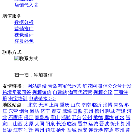
店铺代入驻
增值服务
数据分析
营销推广
视觉设计
客服外包
联系方式
扫一扫，添加微信
友情链接：
网站建设
青岛淘宝代运营
鲜花网
微信公众号开发
跨境卖家问答
视频短信
自建站
淘宝代运营
视频会议
工商注
册
淘宝培训
申请链接 > >
地区站点：
北京
天津
上海
重庆
山东
济南
临沂
淄博
青岛
枣
庄
东营
烟台
潍坊
济宁
泰安
威海
日照
滨州
德州
聊城
菏泽
河
北
石家庄
保定
秦皇岛
唐山
邯郸
邢台
沧州
承德
廊坊
衡水
张
家口
山西
太原
大同
阳泉
长治
临汾
晋中
运城
晋城
忻州
朔州
吕梁
江苏
宿迁
泰州
镇江
扬州
盐城
淮安
连云港
南通
苏州
常