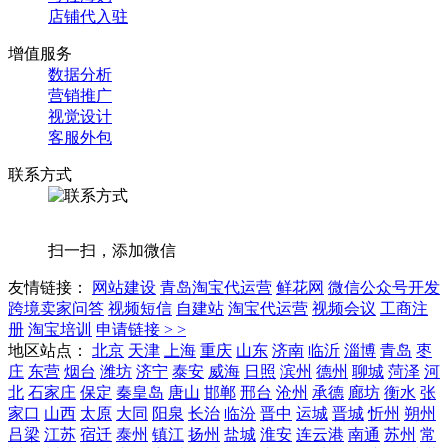
店铺代入驻
增值服务
数据分析
营销推广
视觉设计
客服外包
联系方式
扫一扫，添加微信
友情链接：
网站建设
青岛淘宝代运营
鲜花网
微信公众号开发
跨境卖家问答
视频短信
自建站
淘宝代运营
视频会议
工商注
册
淘宝培训
申请链接 > >
地区站点：
北京
天津
上海
重庆
山东
济南
临沂
淄博
青岛
枣
庄
东营
烟台
潍坊
济宁
泰安
威海
日照
滨州
德州
聊城
菏泽
河
北
石家庄
保定
秦皇岛
唐山
邯郸
邢台
沧州
承德
廊坊
衡水
张
家口
山西
太原
大同
阳泉
长治
临汾
晋中
运城
晋城
忻州
朔州
吕梁
江苏
宿迁
泰州
镇江
扬州
盐城
淮安
连云港
南通
苏州
常