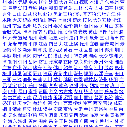
州
徐州
无锡
南京
辽宁
沈阳
大连
鞍山
抚顺
本溪
丹东
锦州
营
口
阜新
辽阳
盘锦
铁岭
朝阳
葫芦岛
吉林
长春
吉林
四平
辽源
通化
白山
白城
松原
延边
黑龙江
哈尔滨
齐齐哈尔
牡丹江
佳
木斯
大庆
鸡西
双鸭山
伊春
七台河
鹤岗
绥化
大兴安岭
浙江
杭州
宁波
温州
绍兴
湖州
嘉兴
金华
衢州
台州
丽水
舟山
安徽
合肥
芜湖
蚌埠
淮南
马鞍山
淮北
铜陵
安庆
黄山
阜阳
宿州
滁
州
六安
宣城
池州
亳州
福建
福州
厦门
漳州
泉州
三明
莆田
南
平
龙岩
宁德
平潭
江西
南昌
九江
上饶
抚州
宜春
吉安
赣州
景
德镇
萍乡
新余
鹰潭
湖北
武汉
黄石
十堰
宜昌
襄阳
鄂州
荆门
孝感
荆州
黄冈
咸宁
仙桃
潜江
天门
神农架
湖南
长沙
株洲
湘
潭
衡阳
邵阳
岳阳
常德
张家界
益阳
娄底
郴州
永州
怀化
湘西
广东
广州
深圳
珠海
汕头
佛山
韶关
湛江
肇庆
江门
茂名
惠州
梅州
汕尾
河源
阳江
清远
东莞
中山
潮州
揭阳
云浮
海南
海口
三亚
三沙
儋州
杨浦
四川
成都
绵阳
自贡
攀枝花
泸州
德阳
广
元
遂宁
内江
乐山
资阳
宜宾
南充
达州
雅安
阿坝
甘孜
凉山
广
安
巴中
眉山
贵州
贵阳
遵义
六盘水
安顺
毕节
铜仁
黔东南
黔
南
黔西南
云南
昆明
曲靖
玉溪
昭通
保山
丽江
普洱
临沧
德宏
怒江
迪庆
大理
楚雄
红河
文山
西双版纳
陕西
西安
宝鸡
咸阳
铜川
渭南
延安
榆林
汉中
安康
商洛
甘肃
兰州
嘉峪关
金昌
白
银
天水
武威
张掖
平凉
酒泉
庆阳
定西
陇南
临夏
甘南
青海
西
宁
海东
海北
黄南
海南
果洛
玉树
海西
广西
南宁
柳州
桂林
梧