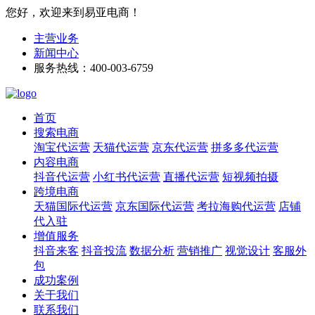
您好，欢迎来到易亚电商！
主营业务
新闻中心
服务热线：400-003-6759
首页
搜索电商
淘宝代运营
天猫代运营
京东代运营
拼多多代运营
内容电商
抖音代运营
小红书代运营
直播代运营
短视频拍摄
跨境电商
天猫国际代运营
京东国际代运营
考拉海购代运营
店铺
代入驻
增值服务
抖音来客
抖音投流
数据分析
营销推广
视觉设计
客服外
包
成功案例
关于我们
联系我们