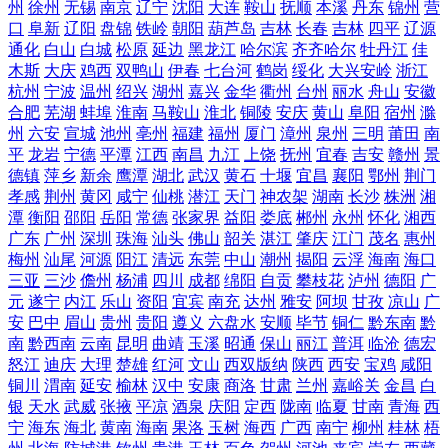
州
徐州
无锡
南京
辽宁
沈阳
大连
鞍山
抚顺
本溪
丹东
锦州
营
口
阜新
辽阳
盘锦
铁岭
朝阳
葫芦岛
吉林
长春
吉林
四平
辽源
通化
白山
白城
松原
延边
黑龙江
哈尔滨
齐齐哈尔
牡丹江
佳
木斯
大庆
鸡西
双鸭山
伊春
七台河
鹤岗
绥化
大兴安岭
浙江
杭州
宁波
温州
绍兴
湖州
嘉兴
金华
衢州
台州
丽水
舟山
安徽
合肥
芜湖
蚌埠
淮南
马鞍山
淮北
铜陵
安庆
黄山
阜阳
宿州
滁
州
六安
宣城
池州
亳州
福建
福州
厦门
漳州
泉州
三明
莆田
南
平
龙岩
宁德
平潭
江西
南昌
九江
上饶
抚州
宜春
吉安
赣州
景
德镇
萍乡
新余
鹰潭
湖北
武汉
黄石
十堰
宜昌
襄阳
鄂州
荆门
孝感
荆州
黄冈
咸宁
仙桃
潜江
天门
神农架
湖南
长沙
株洲
湘
潭
衡阳
邵阳
岳阳
常德
张家界
益阳
娄底
郴州
永州
怀化
湘西
广东
广州
深圳
珠海
汕头
佛山
韶关
湛江
肇庆
江门
茂名
惠州
梅州
汕尾
河源
阳江
清远
东莞
中山
潮州
揭阳
云浮
海南
海口
三亚
三沙
儋州
杨浦
四川
成都
绵阳
自贡
攀枝花
泸州
德阳
广
元
遂宁
内江
乐山
资阳
宜宾
南充
达州
雅安
阿坝
甘孜
凉山
广
安
巴中
眉山
贵州
贵阳
遵义
六盘水
安顺
毕节
铜仁
黔东南
黔
南
黔西南
云南
昆明
曲靖
玉溪
昭通
保山
丽江
普洱
临沧
德宏
怒江
迪庆
大理
楚雄
红河
文山
西双版纳
陕西
西安
宝鸡
咸阳
铜川
渭南
延安
榆林
汉中
安康
商洛
甘肃
兰州
嘉峪关
金昌
白
银
天水
武威
张掖
平凉
酒泉
庆阳
定西
陇南
临夏
甘南
青海
西
宁
海东
海北
黄南
海南
果洛
玉树
海西
广西
南宁
柳州
桂林
梧