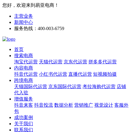
您好，欢迎来到易亚电商！
主营业务
新闻中心
服务热线：400-003-6759
首页
搜索电商
淘宝代运营
天猫代运营
京东代运营
拼多多代运营
内容电商
抖音代运营
小红书代运营
直播代运营
短视频拍摄
跨境电商
天猫国际代运营
京东国际代运营
考拉海购代运营
店铺
代入驻
增值服务
抖音来客
抖音投流
数据分析
营销推广
视觉设计
客服外
包
成功案例
关于我们
联系我们