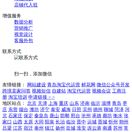
店铺代入驻
增值服务
数据分析
营销推广
视觉设计
客服外包
联系方式
扫一扫，添加微信
友情链接：
网站建设
青岛淘宝代运营
鲜花网
微信公众号开发
跨境卖家问答
视频短信
自建站
淘宝代运营
视频会议
工商注
册
淘宝培训
申请链接 > >
地区站点：
北京
天津
上海
重庆
山东
济南
临沂
淄博
青岛
枣
庄
东营
烟台
潍坊
济宁
泰安
威海
日照
滨州
德州
聊城
菏泽
河
北
石家庄
保定
秦皇岛
唐山
邯郸
邢台
沧州
承德
廊坊
衡水
张
家口
山西
太原
大同
阳泉
长治
临汾
晋中
运城
晋城
忻州
朔州
吕梁
江苏
宿迁
泰州
镇江
扬州
盐城
淮安
连云港
南通
苏州
常