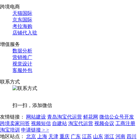
跨境电商
天猫国际
京东国际
考拉海购
店铺代入驻
增值服务
数据分析
营销推广
视觉设计
客服外包
联系方式
扫一扫，添加微信
友情链接：
网站建设
青岛淘宝代运营
鲜花网
微信公众号开发
跨境卖家问答
视频短信
自建站
淘宝代运营
视频会议
工商注册
淘宝培训
申请链接 > >
地区站点：
北京
上海
天津
重庆
广东
江苏
山东
浙江
河南
四川