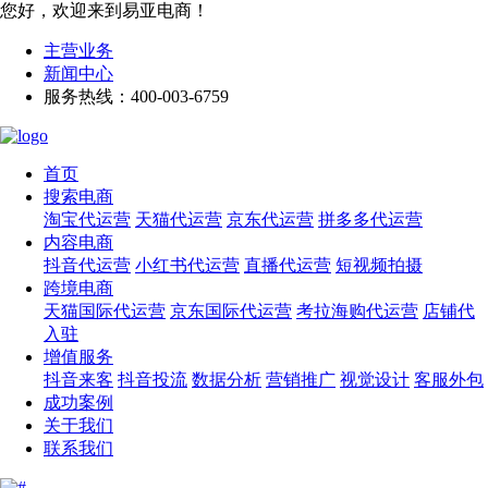
您好，欢迎来到易亚电商！
主营业务
新闻中心
服务热线：400-003-6759
首页
搜索电商
淘宝代运营
天猫代运营
京东代运营
拼多多代运营
内容电商
抖音代运营
小红书代运营
直播代运营
短视频拍摄
跨境电商
天猫国际代运营
京东国际代运营
考拉海购代运营
店铺代
入驻
增值服务
抖音来客
抖音投流
数据分析
营销推广
视觉设计
客服外包
成功案例
关于我们
联系我们