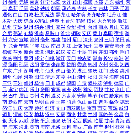
州
徐州
无锡
南京
辽宁
沈阳
大连
鞍山
抚顺
本溪
丹东
锦州
营
口
阜新
辽阳
盘锦
铁岭
朝阳
葫芦岛
吉林
长春
吉林
四平
辽源
通化
白山
白城
松原
延边
黑龙江
哈尔滨
齐齐哈尔
牡丹江
佳
木斯
大庆
鸡西
双鸭山
伊春
七台河
鹤岗
绥化
大兴安岭
浙江
杭州
宁波
温州
绍兴
湖州
嘉兴
金华
衢州
台州
丽水
舟山
安徽
合肥
芜湖
蚌埠
淮南
马鞍山
淮北
铜陵
安庆
黄山
阜阳
宿州
滁
州
六安
宣城
池州
亳州
福建
福州
厦门
漳州
泉州
三明
莆田
南
平
龙岩
宁德
平潭
江西
南昌
九江
上饶
抚州
宜春
吉安
赣州
景
德镇
萍乡
新余
鹰潭
湖北
武汉
黄石
十堰
宜昌
襄阳
鄂州
荆门
孝感
荆州
黄冈
咸宁
仙桃
潜江
天门
神农架
湖南
长沙
株洲
湘
潭
衡阳
邵阳
岳阳
常德
张家界
益阳
娄底
郴州
永州
怀化
湘西
广东
广州
深圳
珠海
汕头
佛山
韶关
湛江
肇庆
江门
茂名
惠州
梅州
汕尾
河源
阳江
清远
东莞
中山
潮州
揭阳
云浮
海南
海口
三亚
三沙
儋州
杨浦
四川
成都
绵阳
自贡
攀枝花
泸州
德阳
广
元
遂宁
内江
乐山
资阳
宜宾
南充
达州
雅安
阿坝
甘孜
凉山
广
安
巴中
眉山
贵州
贵阳
遵义
六盘水
安顺
毕节
铜仁
黔东南
黔
南
黔西南
云南
昆明
曲靖
玉溪
昭通
保山
丽江
普洱
临沧
德宏
怒江
迪庆
大理
楚雄
红河
文山
西双版纳
陕西
西安
宝鸡
咸阳
铜川
渭南
延安
榆林
汉中
安康
商洛
甘肃
兰州
嘉峪关
金昌
白
银
天水
武威
张掖
平凉
酒泉
庆阳
定西
陇南
临夏
甘南
青海
西
宁
海东
海北
黄南
海南
果洛
玉树
海西
广西
南宁
柳州
桂林
梧