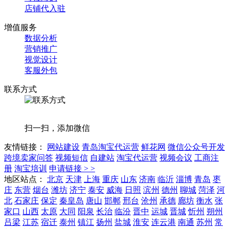
店铺代入驻
增值服务
数据分析
营销推广
视觉设计
客服外包
联系方式
扫一扫，添加微信
友情链接：
网站建设
青岛淘宝代运营
鲜花网
微信公众号开发
跨境卖家问答
视频短信
自建站
淘宝代运营
视频会议
工商注
册
淘宝培训
申请链接 > >
地区站点：
北京
天津
上海
重庆
山东
济南
临沂
淄博
青岛
枣
庄
东营
烟台
潍坊
济宁
泰安
威海
日照
滨州
德州
聊城
菏泽
河
北
石家庄
保定
秦皇岛
唐山
邯郸
邢台
沧州
承德
廊坊
衡水
张
家口
山西
太原
大同
阳泉
长治
临汾
晋中
运城
晋城
忻州
朔州
吕梁
江苏
宿迁
泰州
镇江
扬州
盐城
淮安
连云港
南通
苏州
常