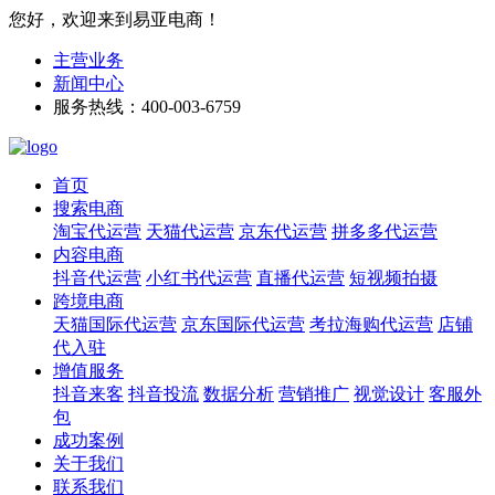
您好，欢迎来到易亚电商！
主营业务
新闻中心
服务热线：400-003-6759
首页
搜索电商
淘宝代运营
天猫代运营
京东代运营
拼多多代运营
内容电商
抖音代运营
小红书代运营
直播代运营
短视频拍摄
跨境电商
天猫国际代运营
京东国际代运营
考拉海购代运营
店铺
代入驻
增值服务
抖音来客
抖音投流
数据分析
营销推广
视觉设计
客服外
包
成功案例
关于我们
联系我们