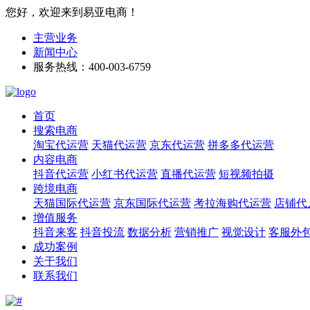
您好，欢迎来到易亚电商！
主营业务
新闻中心
服务热线：400-003-6759
首页
搜索电商
淘宝代运营
天猫代运营
京东代运营
拼多多代运营
内容电商
抖音代运营
小红书代运营
直播代运营
短视频拍摄
跨境电商
天猫国际代运营
京东国际代运营
考拉海购代运营
店铺代
增值服务
抖音来客
抖音投流
数据分析
营销推广
视觉设计
客服外
成功案例
关于我们
联系我们