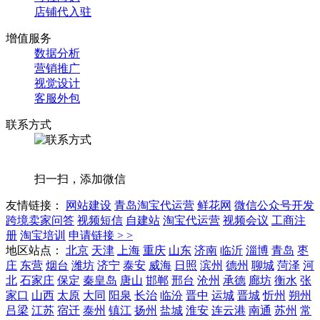
店铺代入驻
增值服务
数据分析
营销推广
视觉设计
客服外包
联系方式
扫一扫，添加微信
友情链接：
网站建设
青岛淘宝代运营
鲜花网
微信公众号开发
跨境卖家问答
视频短信
自建站
淘宝代运营
视频会议
工商注
册
淘宝培训
申请链接 > >
地区站点：
北京
天津
上海
重庆
山东
济南
临沂
淄博
青岛
枣
庄
东营
烟台
潍坊
济宁
泰安
威海
日照
滨州
德州
聊城
菏泽
河
北
石家庄
保定
秦皇岛
唐山
邯郸
邢台
沧州
承德
廊坊
衡水
张
家口
山西
太原
大同
阳泉
长治
临汾
晋中
运城
晋城
忻州
朔州
吕梁
江苏
宿迁
泰州
镇江
扬州
盐城
淮安
连云港
南通
苏州
常