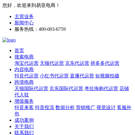
您好，欢迎来到易亚电商！
主营业务
新闻中心
服务热线：400-003-6759
首页
搜索电商
淘宝代运营
天猫代运营
京东代运营
拼多多代运营
内容电商
抖音代运营
小红书代运营
直播代运营
短视频拍摄
跨境电商
天猫国际代运营
京东国际代运营
考拉海购代运营
店铺
代入驻
增值服务
抖音来客
抖音投流
数据分析
营销推广
视觉设计
客服外
包
成功案例
关于我们
联系我们