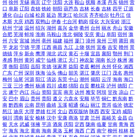
州
徐州
无锡
南京
辽宁
沈阳
大连
鞍山
抚顺
本溪
丹东
锦州
营
口
阜新
辽阳
盘锦
铁岭
朝阳
葫芦岛
吉林
长春
吉林
四平
辽源
通化
白山
白城
松原
延边
黑龙江
哈尔滨
齐齐哈尔
牡丹江
佳
木斯
大庆
鸡西
双鸭山
伊春
七台河
鹤岗
绥化
大兴安岭
浙江
杭州
宁波
温州
绍兴
湖州
嘉兴
金华
衢州
台州
丽水
舟山
安徽
合肥
芜湖
蚌埠
淮南
马鞍山
淮北
铜陵
安庆
黄山
阜阳
宿州
滁
州
六安
宣城
池州
亳州
福建
福州
厦门
漳州
泉州
三明
莆田
南
平
龙岩
宁德
平潭
江西
南昌
九江
上饶
抚州
宜春
吉安
赣州
景
德镇
萍乡
新余
鹰潭
湖北
武汉
黄石
十堰
宜昌
襄阳
鄂州
荆门
孝感
荆州
黄冈
咸宁
仙桃
潜江
天门
神农架
湖南
长沙
株洲
湘
潭
衡阳
邵阳
岳阳
常德
张家界
益阳
娄底
郴州
永州
怀化
湘西
广东
广州
深圳
珠海
汕头
佛山
韶关
湛江
肇庆
江门
茂名
惠州
梅州
汕尾
河源
阳江
清远
东莞
中山
潮州
揭阳
云浮
海南
海口
三亚
三沙
儋州
杨浦
四川
成都
绵阳
自贡
攀枝花
泸州
德阳
广
元
遂宁
内江
乐山
资阳
宜宾
南充
达州
雅安
阿坝
甘孜
凉山
广
安
巴中
眉山
贵州
贵阳
遵义
六盘水
安顺
毕节
铜仁
黔东南
黔
南
黔西南
云南
昆明
曲靖
玉溪
昭通
保山
丽江
普洱
临沧
德宏
怒江
迪庆
大理
楚雄
红河
文山
西双版纳
陕西
西安
宝鸡
咸阳
铜川
渭南
延安
榆林
汉中
安康
商洛
甘肃
兰州
嘉峪关
金昌
白
银
天水
武威
张掖
平凉
酒泉
庆阳
定西
陇南
临夏
甘南
青海
西
宁
海东
海北
黄南
海南
果洛
玉树
海西
广西
南宁
柳州
桂林
梧