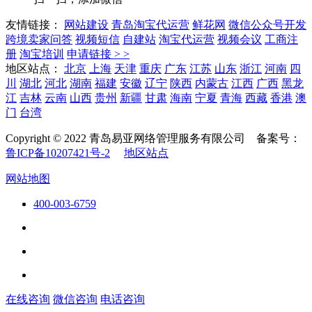
友情链接：
网站建设
青岛淘宝代运营
鲜花网
微信公众号开发
跨境卖家问答
视频短信
自建站
淘宝代运营
视频会议
工商注
册
淘宝培训
申请链接 > >
地区站点：
北京
上海
天津
重庆
广东
江苏
山东
浙江
河南
四
川
湖北
河北
湖南
福建
安徽
辽宁
陕西
内蒙古
江西
广西
黑龙
江
吉林
云南
山西
贵州
新疆
甘肃
海南
宁夏
青海
西藏
香港
澳
门
台湾
Copyright © 2022 青岛易亚网络管理服务有限公司 备案号：
鲁ICP备10207421号-2
地区站点
网站地图
400-003-6759
在线咨询
微信咨询
电话咨询