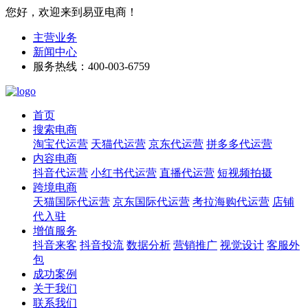
您好，欢迎来到易亚电商！
主营业务
新闻中心
服务热线：400-003-6759
首页
搜索电商
淘宝代运营
天猫代运营
京东代运营
拼多多代运营
内容电商
抖音代运营
小红书代运营
直播代运营
短视频拍摄
跨境电商
天猫国际代运营
京东国际代运营
考拉海购代运营
店铺
代入驻
增值服务
抖音来客
抖音投流
数据分析
营销推广
视觉设计
客服外
包
成功案例
关于我们
联系我们