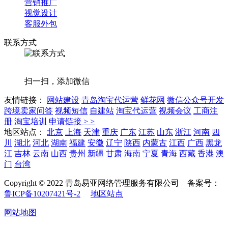
营销推广
视觉设计
客服外包
联系方式
扫一扫，添加微信
友情链接：
网站建设
青岛淘宝代运营
鲜花网
微信公众号开发
跨境卖家问答
视频短信
自建站
淘宝代运营
视频会议
工商注
册
淘宝培训
申请链接 > >
地区站点：
北京
上海
天津
重庆
广东
江苏
山东
浙江
河南
四
川
湖北
河北
湖南
福建
安徽
辽宁
陕西
内蒙古
江西
广西
黑龙
江
吉林
云南
山西
贵州
新疆
甘肃
海南
宁夏
青海
西藏
香港
澳
门
台湾
Copyright © 2022 青岛易亚网络管理服务有限公司 备案号：
鲁ICP备10207421号-2
地区站点
网站地图