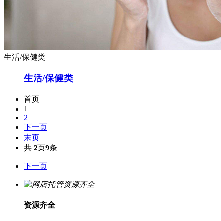
生活/保健类
生活/保健类
首页
1
2
下一页
末页
共
2
页
9
条
下一页
资源齐全