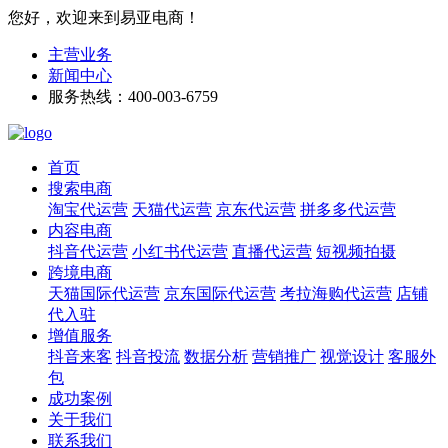
您好，欢迎来到易亚电商！
主营业务
新闻中心
服务热线：400-003-6759
首页
搜索电商
淘宝代运营
天猫代运营
京东代运营
拼多多代运营
内容电商
抖音代运营
小红书代运营
直播代运营
短视频拍摄
跨境电商
天猫国际代运营
京东国际代运营
考拉海购代运营
店铺
代入驻
增值服务
抖音来客
抖音投流
数据分析
营销推广
视觉设计
客服外
包
成功案例
关于我们
联系我们