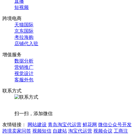
直播
短视频
跨境电商
天猫国际
京东国际
考拉海购
店铺代入驻
增值服务
数据分析
营销推广
视觉设计
客服外包
联系方式
扫一扫，添加微信
友情链接：
网站建设
青岛淘宝代运营
鲜花网
微信公众号开发
跨境卖家问答
视频短信
自建站
淘宝代运营
视频会议
工商注