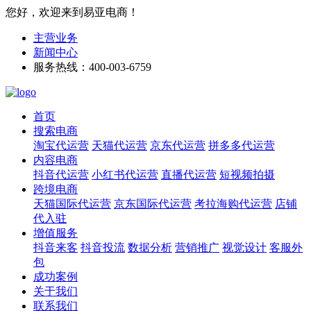
您好，欢迎来到易亚电商！
主营业务
新闻中心
服务热线：400-003-6759
首页
搜索电商
淘宝代运营
天猫代运营
京东代运营
拼多多代运营
内容电商
抖音代运营
小红书代运营
直播代运营
短视频拍摄
跨境电商
天猫国际代运营
京东国际代运营
考拉海购代运营
店铺
代入驻
增值服务
抖音来客
抖音投流
数据分析
营销推广
视觉设计
客服外
包
成功案例
关于我们
联系我们