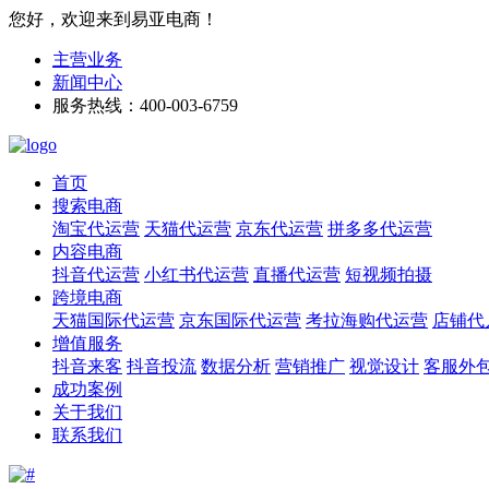
您好，欢迎来到易亚电商！
主营业务
新闻中心
服务热线：400-003-6759
首页
搜索电商
淘宝代运营
天猫代运营
京东代运营
拼多多代运营
内容电商
抖音代运营
小红书代运营
直播代运营
短视频拍摄
跨境电商
天猫国际代运营
京东国际代运营
考拉海购代运营
店铺代
增值服务
抖音来客
抖音投流
数据分析
营销推广
视觉设计
客服外
成功案例
关于我们
联系我们