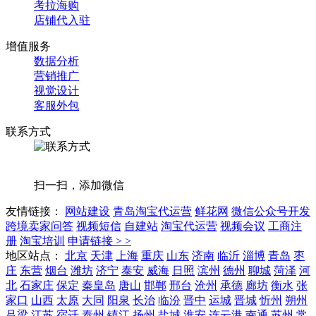
考拉海购
店铺代入驻
增值服务
数据分析
营销推广
视觉设计
客服外包
联系方式
扫一扫，添加微信
友情链接：
网站建设
青岛淘宝代运营
鲜花网
微信公众号开发
跨境卖家问答
视频短信
自建站
淘宝代运营
视频会议
工商注
册
淘宝培训
申请链接 > >
地区站点：
北京
天津
上海
重庆
山东
济南
临沂
淄博
青岛
枣
庄
东营
烟台
潍坊
济宁
泰安
威海
日照
滨州
德州
聊城
菏泽
河
北
石家庄
保定
秦皇岛
唐山
邯郸
邢台
沧州
承德
廊坊
衡水
张
家口
山西
太原
大同
阳泉
长治
临汾
晋中
运城
晋城
忻州
朔州
吕梁
江苏
宿迁
泰州
镇江
扬州
盐城
淮安
连云港
南通
苏州
常