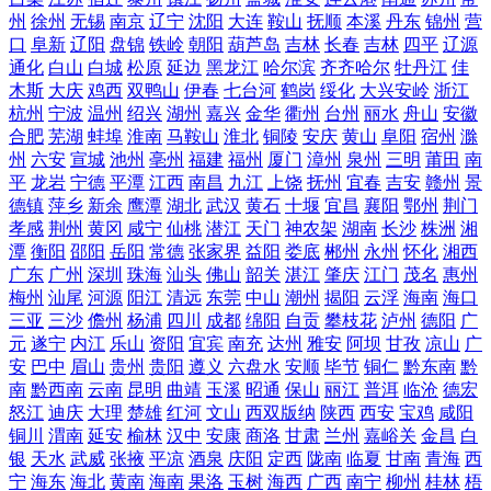
州
徐州
无锡
南京
辽宁
沈阳
大连
鞍山
抚顺
本溪
丹东
锦州
营
口
阜新
辽阳
盘锦
铁岭
朝阳
葫芦岛
吉林
长春
吉林
四平
辽源
通化
白山
白城
松原
延边
黑龙江
哈尔滨
齐齐哈尔
牡丹江
佳
木斯
大庆
鸡西
双鸭山
伊春
七台河
鹤岗
绥化
大兴安岭
浙江
杭州
宁波
温州
绍兴
湖州
嘉兴
金华
衢州
台州
丽水
舟山
安徽
合肥
芜湖
蚌埠
淮南
马鞍山
淮北
铜陵
安庆
黄山
阜阳
宿州
滁
州
六安
宣城
池州
亳州
福建
福州
厦门
漳州
泉州
三明
莆田
南
平
龙岩
宁德
平潭
江西
南昌
九江
上饶
抚州
宜春
吉安
赣州
景
德镇
萍乡
新余
鹰潭
湖北
武汉
黄石
十堰
宜昌
襄阳
鄂州
荆门
孝感
荆州
黄冈
咸宁
仙桃
潜江
天门
神农架
湖南
长沙
株洲
湘
潭
衡阳
邵阳
岳阳
常德
张家界
益阳
娄底
郴州
永州
怀化
湘西
广东
广州
深圳
珠海
汕头
佛山
韶关
湛江
肇庆
江门
茂名
惠州
梅州
汕尾
河源
阳江
清远
东莞
中山
潮州
揭阳
云浮
海南
海口
三亚
三沙
儋州
杨浦
四川
成都
绵阳
自贡
攀枝花
泸州
德阳
广
元
遂宁
内江
乐山
资阳
宜宾
南充
达州
雅安
阿坝
甘孜
凉山
广
安
巴中
眉山
贵州
贵阳
遵义
六盘水
安顺
毕节
铜仁
黔东南
黔
南
黔西南
云南
昆明
曲靖
玉溪
昭通
保山
丽江
普洱
临沧
德宏
怒江
迪庆
大理
楚雄
红河
文山
西双版纳
陕西
西安
宝鸡
咸阳
铜川
渭南
延安
榆林
汉中
安康
商洛
甘肃
兰州
嘉峪关
金昌
白
银
天水
武威
张掖
平凉
酒泉
庆阳
定西
陇南
临夏
甘南
青海
西
宁
海东
海北
黄南
海南
果洛
玉树
海西
广西
南宁
柳州
桂林
梧