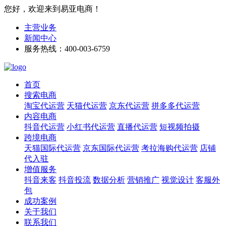
您好，欢迎来到易亚电商！
主营业务
新闻中心
服务热线：400-003-6759
首页
搜索电商
淘宝代运营
天猫代运营
京东代运营
拼多多代运营
内容电商
抖音代运营
小红书代运营
直播代运营
短视频拍摄
跨境电商
天猫国际代运营
京东国际代运营
考拉海购代运营
店铺
代入驻
增值服务
抖音来客
抖音投流
数据分析
营销推广
视觉设计
客服外
包
成功案例
关于我们
联系我们