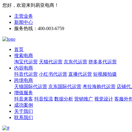
您好，欢迎来到易亚电商！
主营业务
新闻中心
服务热线：400-003-6759
首页
搜索电商
淘宝代运营
天猫代运营
京东代运营
拼多多代运营
内容电商
抖音代运营
小红书代运营
直播代运营
短视频拍摄
跨境电商
天猫国际代运营
京东国际代运营
考拉海购代运营
店铺代
增值服务
抖音来客
抖音投流
数据分析
营销推广
视觉设计
客服外
成功案例
关于我们
联系我们