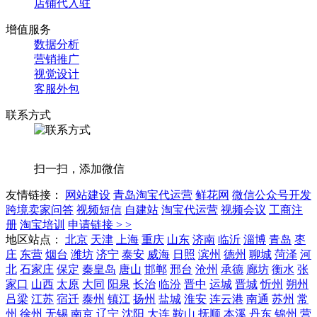
店铺代入驻
增值服务
数据分析
营销推广
视觉设计
客服外包
联系方式
扫一扫，添加微信
友情链接：
网站建设
青岛淘宝代运营
鲜花网
微信公众号开发
跨境卖家问答
视频短信
自建站
淘宝代运营
视频会议
工商注
册
淘宝培训
申请链接 > >
地区站点：
北京
天津
上海
重庆
山东
济南
临沂
淄博
青岛
枣
庄
东营
烟台
潍坊
济宁
泰安
威海
日照
滨州
德州
聊城
菏泽
河
北
石家庄
保定
秦皇岛
唐山
邯郸
邢台
沧州
承德
廊坊
衡水
张
家口
山西
太原
大同
阳泉
长治
临汾
晋中
运城
晋城
忻州
朔州
吕梁
江苏
宿迁
泰州
镇江
扬州
盐城
淮安
连云港
南通
苏州
常
州
徐州
无锡
南京
辽宁
沈阳
大连
鞍山
抚顺
本溪
丹东
锦州
营