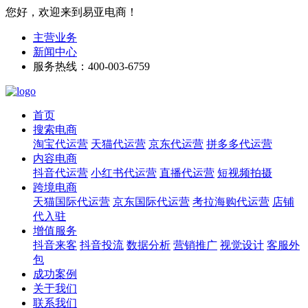
您好，欢迎来到易亚电商！
主营业务
新闻中心
服务热线：400-003-6759
首页
搜索电商
淘宝代运营
天猫代运营
京东代运营
拼多多代运营
内容电商
抖音代运营
小红书代运营
直播代运营
短视频拍摄
跨境电商
天猫国际代运营
京东国际代运营
考拉海购代运营
店铺
代入驻
增值服务
抖音来客
抖音投流
数据分析
营销推广
视觉设计
客服外
包
成功案例
关于我们
联系我们