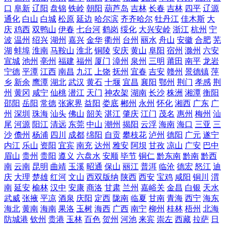
口
阜新
辽阳
盘锦
铁岭
朝阳
葫芦岛
吉林
长春
吉林
四平
辽源
通化
白山
白城
松原
延边
哈尔滨
齐齐哈尔
牡丹江
佳木斯
大
庆
鸡西
双鸭山
伊春
七台河
鹤岗
绥化
大兴安岭
浙江
杭州
宁
波
温州
绍兴
湖州
嘉兴
金华
衢州
台州
丽水
舟山
安徽
合肥
芜
湖
蚌埠
淮南
马鞍山
淮北
铜陵
安庆
黄山
阜阳
宿州
滁州
六安
宣城
池州
亳州
福建
福州
厦门
漳州
泉州
三明
莆田
南平
龙岩
宁德
平潭
江西
南昌
九江
上饶
抚州
宜春
吉安
赣州
景德镇
萍
乡
新余
鹰潭
湖北
武汉
黄石
十堰
宜昌
襄阳
鄂州
荆门
孝感
荆
州
黄冈
咸宁
仙桃
潜江
天门
神农架
湖南
长沙
株洲
湘潭
衡阳
邵阳
岳阳
常德
张家界
益阳
娄底
郴州
永州
怀化
湘西
广东
广
州
深圳
珠海
汕头
佛山
韶关
湛江
肇庆
江门
茂名
惠州
梅州
汕
尾
河源
阳江
清远
东莞
中山
潮州
揭阳
云浮
海南
海口
三亚
三
沙
儋州
杨浦
四川
成都
绵阳
自贡
攀枝花
泸州
德阳
广元
遂宁
内江
乐山
资阳
宜宾
南充
达州
雅安
阿坝
甘孜
凉山
广安
巴中
眉山
贵州
贵阳
遵义
六盘水
安顺
毕节
铜仁
黔东南
黔南
黔西
南
云南
昆明
曲靖
玉溪
昭通
保山
丽江
普洱
临沧
德宏
怒江
迪
庆
大理
楚雄
红河
文山
西双版纳
陕西
西安
宝鸡
咸阳
铜川
渭
南
延安
榆林
汉中
安康
商洛
甘肃
兰州
嘉峪关
金昌
白银
天水
武威
张掖
平凉
酒泉
庆阳
定西
陇南
临夏
甘南
青海
西宁
海东
海北
黄南
海南
果洛
玉树
海西
广西
南宁
柳州
桂林
梧州
北海
防城港
钦州
贵港
玉林
百色
贺州
河池
来宾
崇左
西藏
拉萨
日